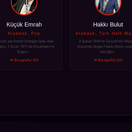
Küçük Emrah
Hakkı Bulut
Arabesk, Pop
Arabesk, Türk Halk Mü
çek adı Emrah Erdoğan İpek olan
3 Şubat 1945'te Tunceli'nin Maz
atçı, 1 Ocak 1971'de Diyarbakır'ın
ilçesinde doğan Hakkı Bulut, ara
Ergani …
müziğin…
Biyografiyi Gör
Biyografiyi Gör