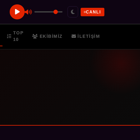
CANLI
TOP
EKIBIMIZ
İLETIŞIM
10