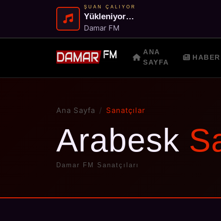
ŞUAN ÇALIYOR
Yükleniyor…
Damar FM
ANA
HABER
SAYFA
Ana Sayfa
Sanatçılar
Arabesk
Sa
Damar FM Sanatçıları