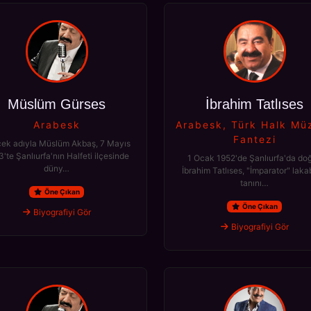
Müslüm Gürses
İbrahim Tatlıses
Arabesk
Arabesk, Türk Halk Müz
Fantezi
ek adıyla Müslüm Akbaş, 7 Mayıs
'te Şanlıurfa'nın Halfeti ilçesinde
1 Ocak 1952'de Şanlıurfa'da do
düny…
İbrahim Tatlıses, "İmparator" laka
tanını…
Öne Çıkan
Öne Çıkan
Biyografiyi Gör
Biyografiyi Gör