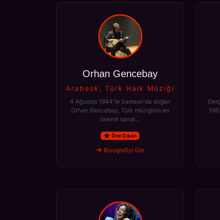
Orhan Gencebay
Arabesk, Türk Halk Müziği
4 Ağustos 1944'te Samsun'da doğan
Gerç
Orhan Gencebay, Türk müziğinin en
1953
önemli sanat…
Öne Çıkan
Biyografiyi Gör