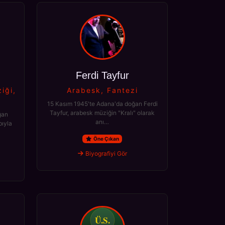
Ferdi Tayfur
iği,
Arabesk, Fantezi
15 Kasım 1945'te Adana'da doğan Ferdi
Tayfur, arabesk müziğin "Kralı" olarak
ğan
anı…
bıyla
Öne Çıkan
Biyografiyi Gör