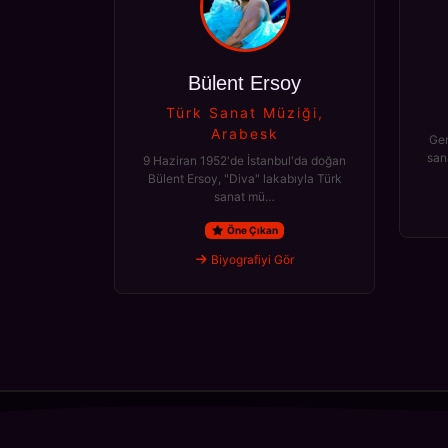
Bülent Ersoy
Türk Sanat Müziği,
Arabesk
Ger
san
9 Haziran 1952'de İstanbul'da doğan
Bülent Ersoy, "Diva" lakabıyla Türk
sanat mü…
Öne Çıkan
Biyografiyi Gör