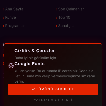
Ana Sayfa
Son Çalınanlar
Künye
Top 10
Programlar
Sanatçılar
İLETIŞIM
Gizlilik & Çerezler
Damar FM - Damarın Sesi
Daha iyi bir görünüm için
Google Fonts
info@damarfm.com
🍪
kullanıyoruz. Bu durumda IP adresiniz Google'a
iletilir. Buna izin verip vermeyeceğinize siz karar
verin.
TÜMÜNÜ KABUL ET
© 2002 - 2026 Damar FM. Tüm hakları saklıdır. 🎵
Damar FM
– Damarın Sesi ·
Çerez Ayarları
YALNIZCA GEREKLI