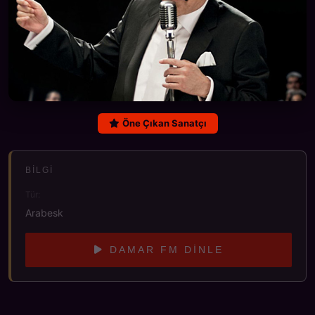
Öne Çıkan Sanatçı
BILGI
Tür:
Arabesk
DAMAR FM DINLE