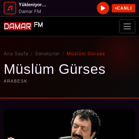
Yükleniyor…
CANLI
Damar FM
Ana Sayfa
Sanatçılar
Müslüm Gürses
Müslüm Gürses
ARABESK