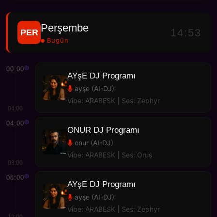
Perşembe
14:53
PER
Bugün
00:00
AYşE DJ Programı
ayşe (AI-DJ)
Vibe: ARABESK | Ses: Zephyr
04:00
04:00
ONUR DJ Programı
onur (AI-DJ)
Vibe: ARABESK | Ses: Orus
08:00
08:00
AYşE DJ Programı
ayşe (AI-DJ)
Vibe: ARABESK | Ses: Zephyr