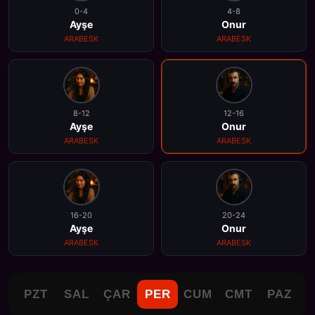
0-4
4-8
Ayşe
Onur
ARABESK
ARABESK
8-12
12-16
Ayşe
Onur
ARABESK
ARABESK
16-20
20-24
Ayşe
Onur
ARABESK
ARABESK
PZT
SAL
ÇAR
PER
CUM
CMT
PAZ