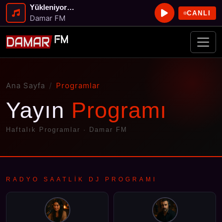
Yükleniyor…
CANLI
Damar FM
Ana Sayfa
Programlar
Yayın
Programı
Haftalık Programlar · Damar FM
RADYO SAATLİK DJ PROGRAMI