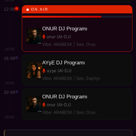
12:00
12:00
ON AIR
67 dk kaldı
ONUR DJ Programı
onur (AI-DJ)
Vibe: ARABESK | Ses: Orus
16:00
16:00
AYşE DJ Programı
ayşe (AI-DJ)
Vibe: ARABESK | Ses: Zephyr
20:00
20:00
ONUR DJ Programı
onur (AI-DJ)
Vibe: ARABESK | Ses: Orus
00:00