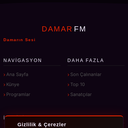
DAMAR
FM
Damarın Sesi
NAVIGASYON
DAHA FAZLA
Ana Sayfa
Son Çalınanlar
Künye
Top 10
Programlar
Sanatçılar
İLETIŞIM
Gizlilik & Çerezler