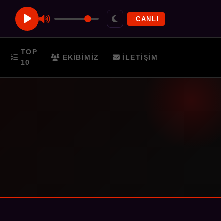
CANLI
TOP
EKIBIMIZ
İLETIŞIM
10