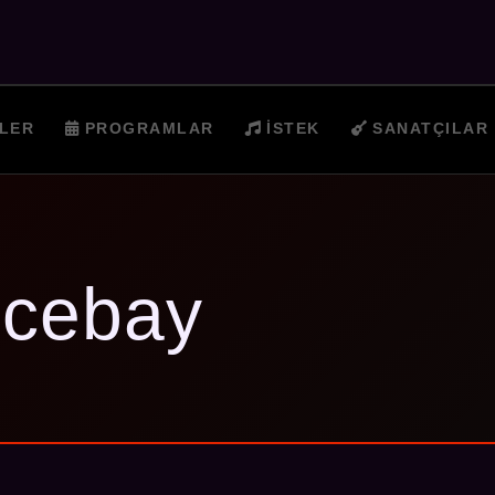
LER
PROGRAMLAR
İSTEK
SANATÇILAR
y
cebay