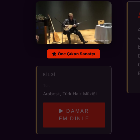
b
Öne Çıkan Sanatçı
D
B
BILGI
Tür:
Arabesk, Türk Halk Müziği
DAMAR
FM DINLE