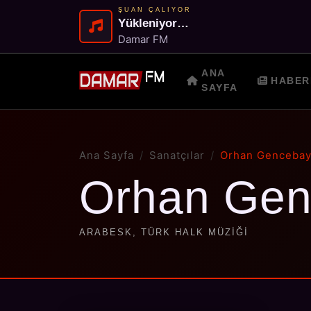
ŞUAN ÇALIYOR
Yükleniyor…
Damar FM
ANA
HABER
SAYFA
Ana Sayfa
Sanatçılar
Orhan Genceba
Orhan Gen
ARABESK, TÜRK HALK MÜZIĞI