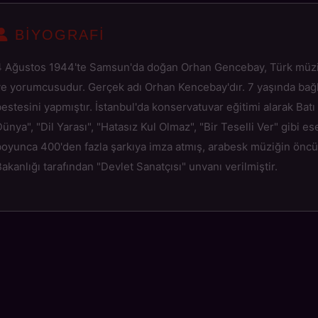
BIYOGRAFI
4 Ağustos 1944'te Samsun'da doğan Orhan Gencebay, Türk müziği
ve yorumcusudur. Gerçek adı Orhan Kencebay'dır. 7 yaşında bağl
estesini yapmıştır. İstanbul'da konservatuvar eğitimi alarak Batı 
ünya", "Dil Yarası", "Hatasız Kul Olmaz", "Bir Teselli Ver" gibi es
boyunca 400'den fazla şarkıya imza atmış, arabesk müziğin öncüs
akanlığı tarafından "Devlet Sanatçısı" unvanı verilmiştir.