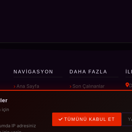
NAVIGASYON
DAHA FAZLA
İ
D
Ana Sayfa
Son Çalınanlar
Künye
Top 10
ler
Programlar
Sanatçılar
 için
TÜMÜNÜ KABUL ET
Y
umda IP adresiniz