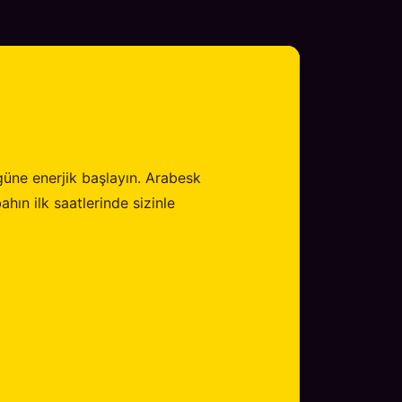
 güne enerjik başlayın. Arabesk
hın ilk saatlerinde sizinle