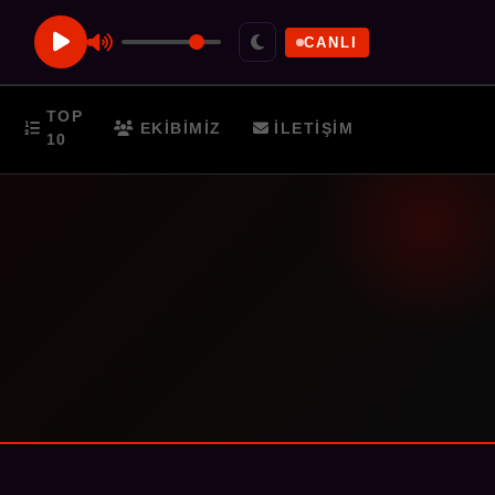
CANLI
TOP
EKIBIMIZ
İLETIŞIM
10