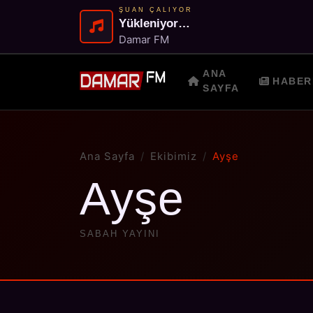
ŞUAN ÇALIYOR
Yükleniyor…
Damar FM
ANA
HABER
SAYFA
Ana Sayfa
Ekibimiz
Ayşe
Ayşe
SABAH YAYINI