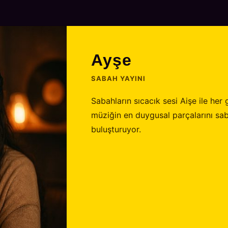
Ayşe
SABAH YAYINI
Sabahların sıcacık sesi Aişe ile her
müziğin en duygusal parçalarını saba
buluşturuyor.