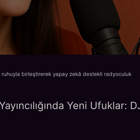
nem Başlıyor…
ruhuyla birleştirerek yapay zekâ destekli radyoculuk
 Bir Dönem Başlıyor
Yayıncılığında Yeni Ufuklar: D
şın!