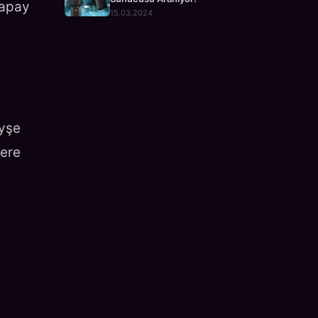
yapay
15.03.2024
Ayşe
lere