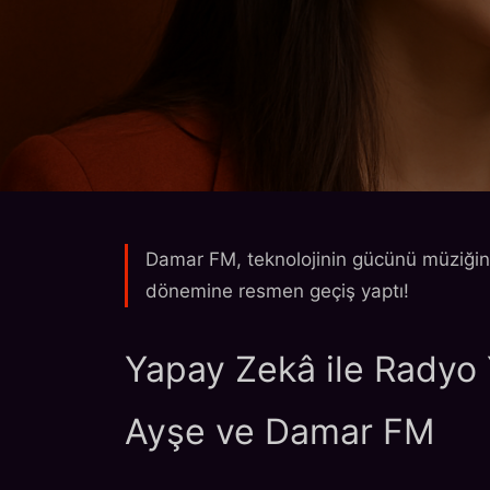
Ana Sayfa
Haberler
Damar FM'de Yeni Bir Dö
Damar FM, teknolojinin gücünü müziğin 
dönemine resmen geçiş yaptı!
HABERLER
Damar FM'de Yeni
Yapay Zekâ ile Radyo 
Radyoculukla Tanı
Ayşe ve Damar FM
01.07.2025 10:00
542 Görüntülenme