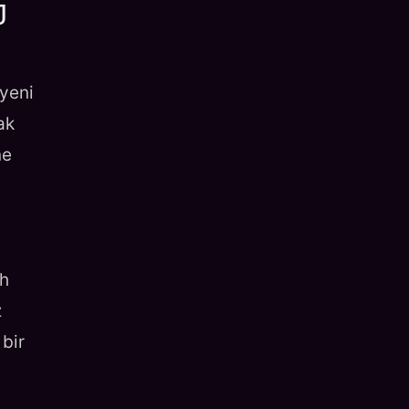
J
 yeni
ak
ne
uh
z
 bir