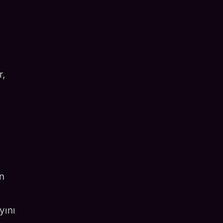
r,
n
yını