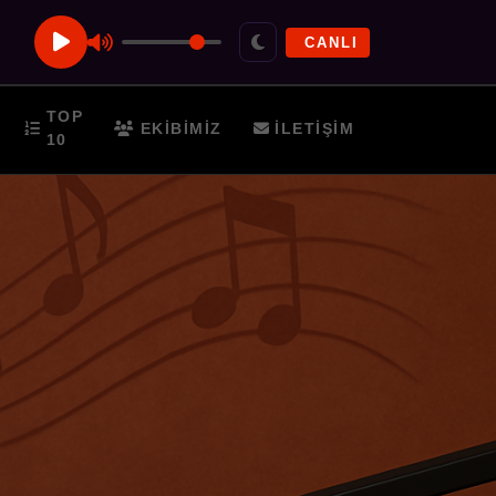
CANLI
TOP
EKIBIMIZ
İLETIŞIM
10