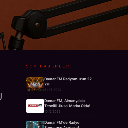
SON HABERLER
Damar FM Radyomuzun 22.
Yılı
: Yapay
21.05.2024
J
Damar FM, Almanya'da
Tescilli Ulusal Marka Oldu!
10.12.2023
Damar FM'de Radyo
Sunucusu Aranıyor!